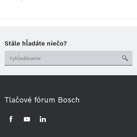
Stále hľadáte niečo?
sea
Tlačové fórum Bosch
Facebook
YouTube
LinkedIn