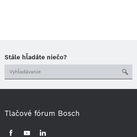
Stále hľadáte niečo?
sea
Tlačové fórum Bosch