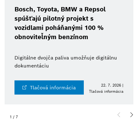
Bosch, Toyota, BMW a Repsol
spúšťajú pilotný projekt s
vozidlami poháňanými 100 %
obnoviteľným benzínom
Digitálne dvojča paliva umožňuje digitálnu
dokumentáciu
22. 7. 2026 |
Tlačová informácia
Tlačová informácia
1
/
7