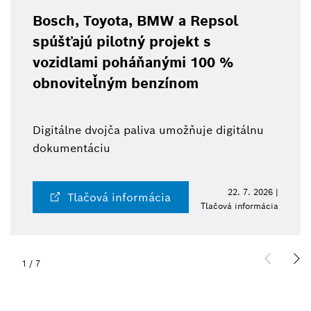
yota, BMW a Repsol
BCW 2026:
ilotný projekt s
technológi
 poháňanými 100 %
robotiku
ľným benzínom
Od senzorov
ojča paliva umožňuje digitálnu
expertíza a 
iu
zdroja
22. 7. 2026 |
á informácia
Tlačov
Tlačová informácia
2
/
7