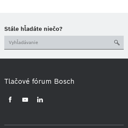
Stále hľadáte niečo?
sea
Tlačové fórum Bosch
Facebook
YouTube
LinkedIn