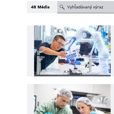
search
48
Média
Téma
(1)
Oblasť
Obdobie
Druh tlačovej informácie