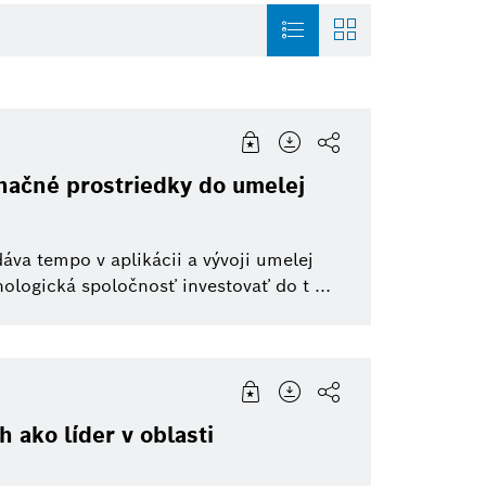
ty Solutions
Infografika
Commercial vehicles
Building Technologies
načné prostriedky do umelej
re Capital
Pozvánka
Jednostopové vozidlá
eBike Systems
Do
va tempo v aplikácii a vývoji umelej
mácia
otive Aftermarket
Elektrifikovaná mobilita
Elektrické náradie
ologická spoločnosť investovať do t ...
Pohonné systémy
sť
Prepojená mobilita
h ako líder v oblasti
eBike