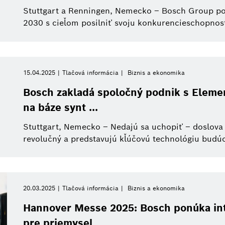
Stuttgart a Renningen, Nemecko – Bosch Group pok
2030 s cieľom posilniť svoju konkurencieschopnosť
Zavrieť filtre
15.04.2025
Tlačová informácia
Biznis a ekonomika
etky filtre
Bosch zakladá spoločný podnik s Elemen
na báze synt ...
Stuttgart, Nemecko – Nedajú sa uchopiť – doslova a
revolučný a predstavujú kľúčovú technológiu budúc
20.03.2025
Tlačová informácia
Biznis a ekonomika
Hannover Messe 2025: Bosch ponúka inte
pre priemysel