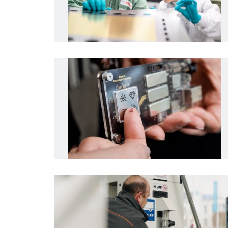
Biznis a ekonomika
Vymazať vš