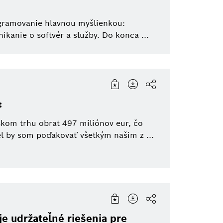
gramovanie hlavnou myšlienkou:
ikanie o softvér a služby. Do konca ...
:
skom trhu obrat 497 miliónov eur, čo
l by som poďakovať všetkým našim z ...
e udržateľné riešenia pre