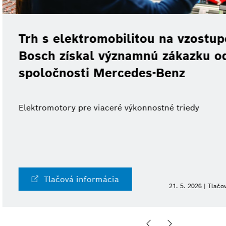
obilitou na vzostupe:
významnú zákazku od
ercedes-Benz
ceré výkonnostné triedy
cia
21. 5. 2026 | Tlačová informácia