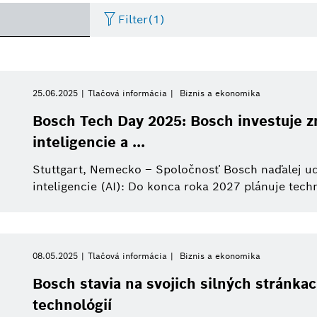
Filter
(1)
Elektrické náradie
de_dust2
Video
Bosch Group
Obdobie
Internet vecí
Obrázok
Mobili
25.06.2025
Tlačová informácia
Biznis a ekonomika
Prosím vyberte
Bosch Tech Day 2025: Bosch investuje z
Artificial Intelligence
Referát
Bosch eBike Systems
Powertrain systems
Tisková akce
Ventu
inteligencie a ...
Prosím vyberte
Od
Stuttgart, Nemecko – Spoločnosť Bosch naďalej udá
Business/economy
Press Kit
Sensortec
Working at Bosch
Tlačová infor
Autom
Tento týždeň
inteligencie (AI): Do konca roka 2027 plánuje techn
Minulý týždeň
Výskum
Bosch Slovensko
Biznis a ekonomika
Tento mesiac
08.05.2025
Tlačová informácia
Biznis a ekonomika
Udržateľnosť
Inteligentná domácno
Tento štvrťrok
Bosch stavia na svojich silných stránkac
Automatizovaná mobilita
Priemysel 4.0
technológií
Tento rok