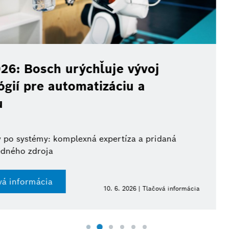
Trh s elektrom
Bosch získal 
je vývoj
spoločnosti M
áciu a
Elektromotory pre via
ertíza a pridaná
Tlačová informá
. 6. 2026 | Tlačová informácia