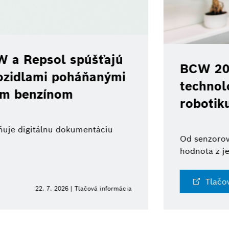
ajú
BCW 2026: Bosch urýchľu
ými
technológií pre automatiz
robotiku
u
Od senzorov po systémy: komplexná exp
hodnota z jedného zdroja
Tlačová informácia
formácia
10