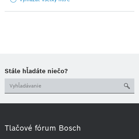
Stále hľadáte niečo?
sea
Tlačové fórum Bosch