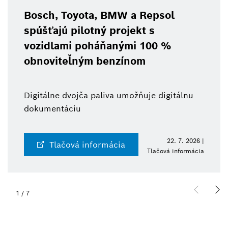
Bosch, Toyota, BMW a Repsol
spúšťajú pilotný projekt s
vozidlami poháňanými 100 %
obnoviteľným benzínom
Digitálne dvojča paliva umožňuje digitálnu
dokumentáciu
22. 7. 2026 |
Tlačová informácia
Tlačová informácia
1
/
7