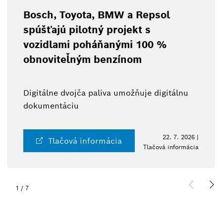
Bosch, Toyota, BMW a Repsol
spúšťajú pilotný projekt s
vozidlami poháňanými 100 %
obnoviteľným benzínom
Digitálne dvojča paliva umožňuje digitálnu
dokumentáciu
22. 7. 2026 |
Tlačová informácia
Tlačová informácia
1
/
7