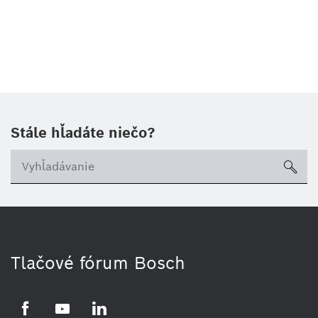
Stále hľadáte niečo?
sea
Tlačové fórum Bosch