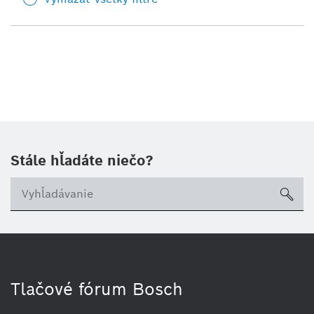
Stále hľadáte niečo?
sea
Tlačové fórum Bosch