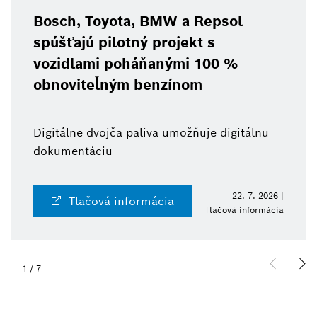
Bosch, Toyota, BMW a Repsol
spúšťajú pilotný projekt s
vozidlami poháňanými 100 %
obnoviteľným benzínom
Digitálne dvojča paliva umožňuje digitálnu
dokumentáciu
22. 7. 2026 |
Tlačová informácia
Tlačová informácia
1
/
7