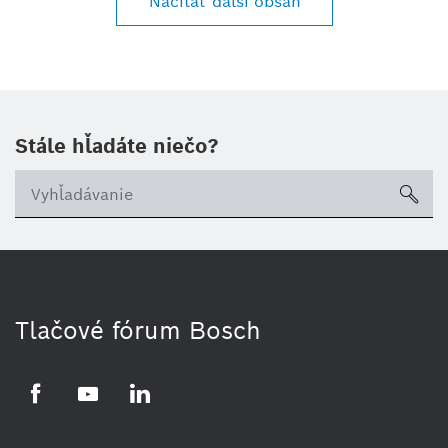
Načítať ďalší obsah
Stále hľadáte niečo?
sea
Tlačové fórum Bosch
Facebook
YouTube
LinkedIn