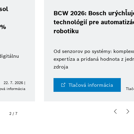
BCW 2026: Bosch urýchľuje vývoj
technológií pre automatizáciu a
robotiku
Od senzorov po systémy: komplexná
expertíza a pridaná hodnota z jedného
zdroja
10. 6. 2026 |
Tlačová informácia
Tlačová informácia
2
/
7