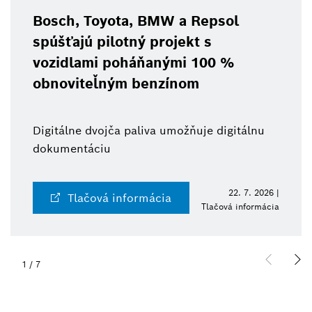
Bosch, Toyota, BMW a Repsol
spúšťajú pilotný projekt s
vozidlami poháňanými 100 %
obnoviteľným benzínom
Digitálne dvojča paliva umožňuje digitálnu
dokumentáciu
22. 7. 2026 |
Tlačová informácia
Tlačová informácia
1
/
7