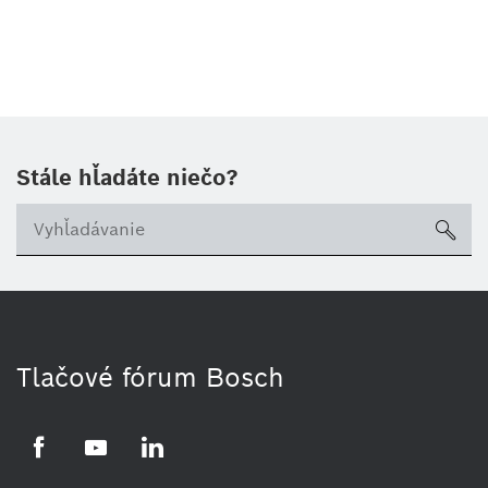
Stále hľadáte niečo?
sea
Tlačové fórum Bosch
Facebook
YouTube
LinkedIn