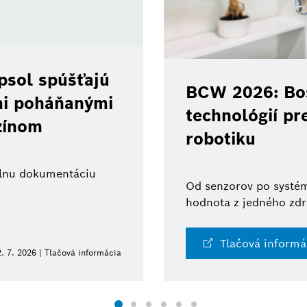
psol spúšťajú
BCW 2026: Bos
ami poháňanými
technológií pr
zínom
robotiku
tálnu dokumentáciu
Od senzorov po systém
hodnota z jedného zdr
Tlačová informá
. 7. 2026 | Tlačová informácia