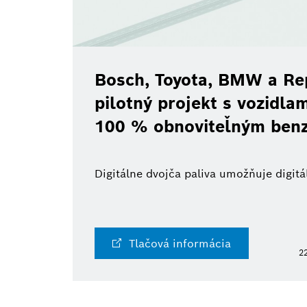
Bosch, Toyota, BMW a Re
pilotný projekt s vozidl
100 % obnoviteľným ben
Digitálne dvojča paliva umožňuje digi
Tlačová informácia
22