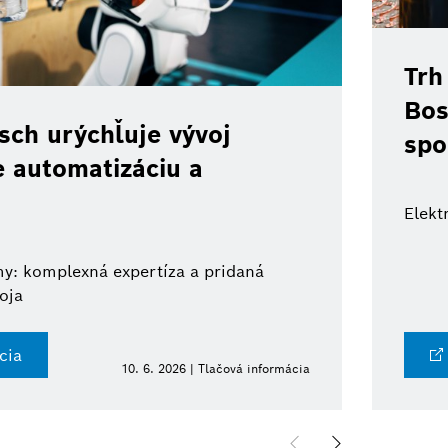
Trh
Bos
ch urýchľuje vývoj
spo
e automatizáciu a
Elekt
y: komplexná expertíza a pridaná
oja
cia
10. 6. 2026 | Tlačová informácia