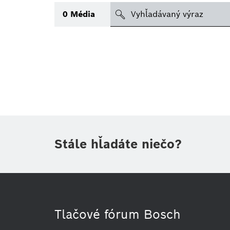
search
0
Média
Téma
(1)
Oblasť
(1)
Obdobie
Druh tlačovej informácie
(1)
Stále hľadáte niečo?
Tlačové fórum Bosch