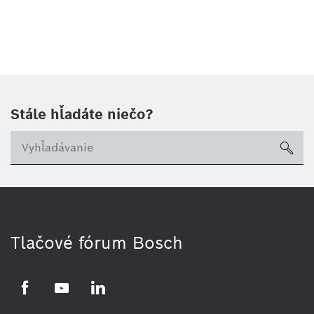
Stále hľadáte niečo?
sea
Tlačové fórum Bosch
Facebook
YouTube
LinkedIn