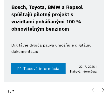
Bosch, Toyota, BMW a Repsol
spúšťajú pilotný projekt s
vozidlami poháňanými 100 %
obnoviteľným benzínom
Digitálne dvojča paliva umožňuje digitálnu
dokumentáciu
22. 7. 2026 |
Tlačová informácia
Tlačová informácia
1
/
7