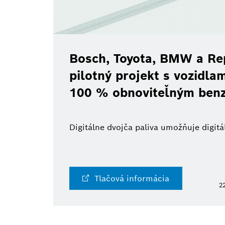
Bosch, Toyota, BMW a Re
pilotný projekt s vozidl
100 % obnoviteľným ben
Digitálne dvojča paliva umožňuje digi
Tlačová informácia
22