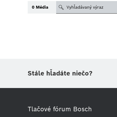
search
0
Média
Téma
(1)
Oblasť
(2)
Obdobie
Druh tlačovej informácie
(1)
Stále hľadáte niečo?
Tlačové fórum Bosch