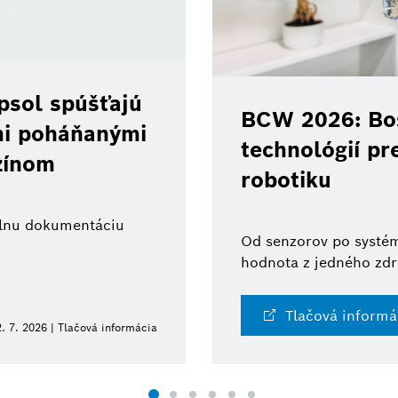
psol spúšťajú
BCW 2026: Bos
ami poháňanými
technológií pr
zínom
robotiku
tálnu dokumentáciu
Od senzorov po systém
hodnota z jedného zdr
Tlačová informá
. 7. 2026 | Tlačová informácia