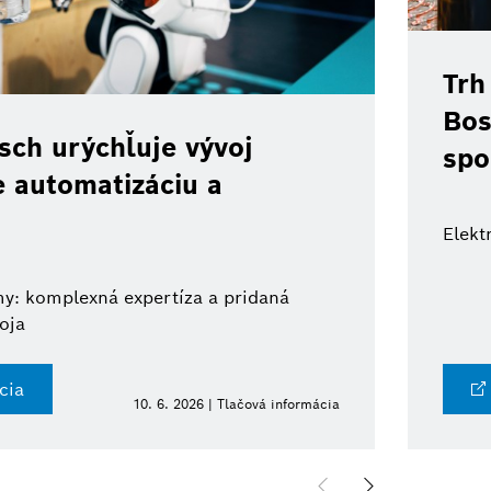
Trh
Bos
ch urýchľuje vývoj
spo
e automatizáciu a
Elekt
y: komplexná expertíza a pridaná
oja
cia
10. 6. 2026 | Tlačová informácia