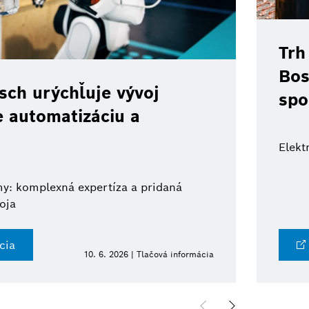
Trh
Bos
ch urýchľuje vývoj
spo
e automatizáciu a
Elekt
y: komplexná expertíza a pridaná
oja
cia
10. 6. 2026 | Tlačová informácia