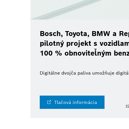
Bosch, Toyota, BMW a Re
pilotný projekt s vozidl
100 % obnoviteľným ben
Digitálne dvojča paliva umožňuje digi
Tlačová informácia
22