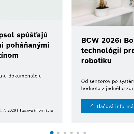
psol spúšťajú
BCW 2026: Bos
ami poháňanými
technológií pr
zínom
robotiku
tálnu dokumentáciu
Od senzorov po systém
hodnota z jedného zdr
Tlačová informá
. 7. 2026 | Tlačová informácia