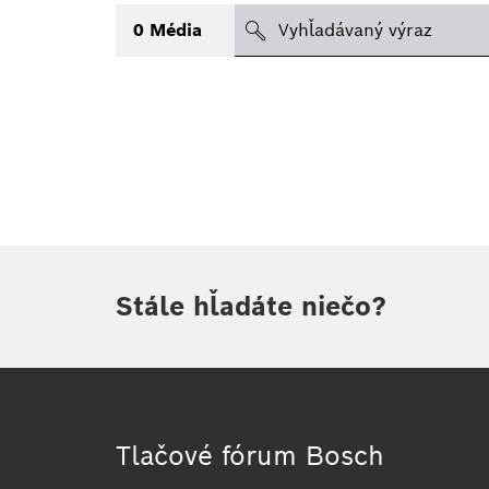
search
0
Média
Téma
(1)
Oblasť
Obdobie
Druh tlačovej informácie
(1)
Stále hľadáte niečo?
Tlačové fórum Bosch