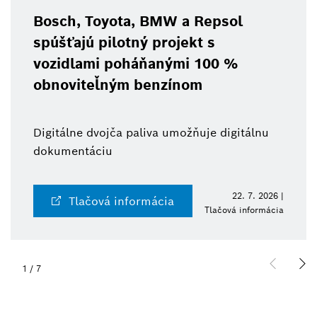
Bosch, Toyota, BMW a Repsol
spúšťajú pilotný projekt s
vozidlami poháňanými 100 %
obnoviteľným benzínom
Digitálne dvojča paliva umožňuje digitálnu
dokumentáciu
22. 7. 2026 |
Tlačová informácia
Tlačová informácia
1
/
7