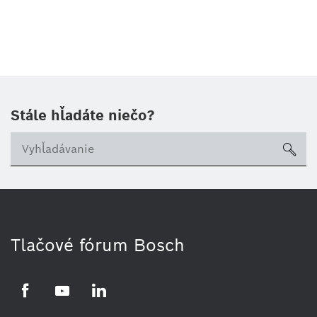
Stále hľadáte niečo?
sea
Tlačové fórum Bosch
Facebook
YouTube
LinkedIn