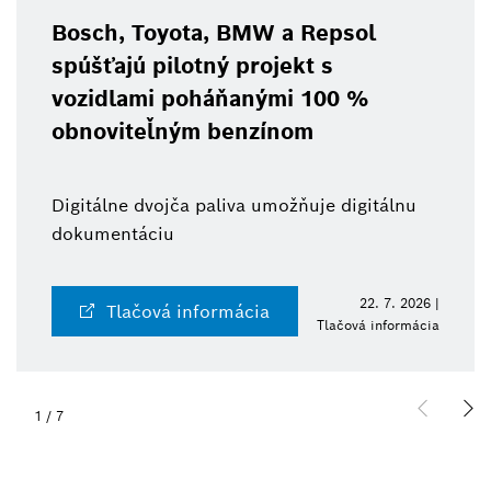
Bosch, Toyota, BMW a Repsol
spúšťajú pilotný projekt s
vozidlami poháňanými 100 %
obnoviteľným benzínom
Digitálne dvojča paliva umožňuje digitálnu
dokumentáciu
22. 7. 2026 |
Tlačová informácia
Tlačová informácia
1
/
7