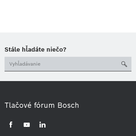
Stále hľadáte niečo?
sea
Tlačové fórum Bosch
Facebook
YouTube
LinkedIn