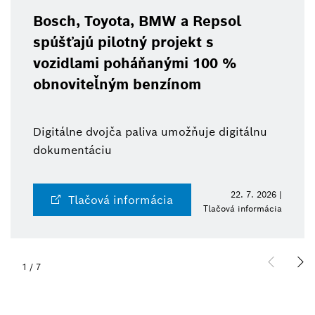
Bosch, Toyota, BMW a Repsol
spúšťajú pilotný projekt s
vozidlami poháňanými 100 %
obnoviteľným benzínom
Digitálne dvojča paliva umožňuje digitálnu
dokumentáciu
22. 7. 2026 |
Tlačová informácia
Tlačová informácia
1
/
7