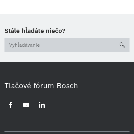
Stále hľadáte niečo?
sea
Tlačové fórum Bosch
Facebook
YouTube
LinkedIn