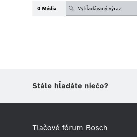
search
0
Média
Téma
(1)
Oblasť
(1)
(1)
Obdobie
Stále hľadáte niečo?
Druh tlačovej informácie
Tlačové fórum Bosch