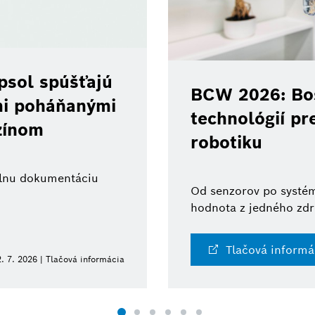
psol spúšťajú
BCW 2026: Bos
ami poháňanými
technológií pr
zínom
robotiku
tálnu dokumentáciu
Od senzorov po systém
hodnota z jedného zdr
Tlačová informá
. 7. 2026 | Tlačová informácia