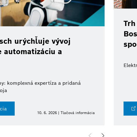
Trh
Bos
ch urýchľuje vývoj
spo
e automatizáciu a
Elekt
y: komplexná expertíza a pridaná
oja
cia
10. 6. 2026 | Tlačová informácia