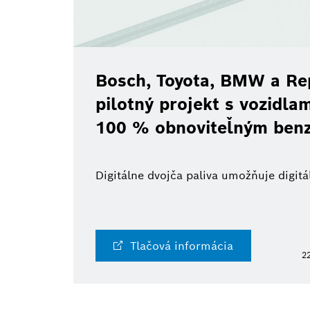
Bosch, Toyota, BMW a Re
pilotný projekt s vozidl
100 % obnoviteľným ben
Digitálne dvojča paliva umožňuje digi
Tlačová informácia
22