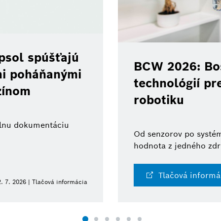
psol spúšťajú
BCW 2026: Bos
ami poháňanými
technológií pr
zínom
robotiku
tálnu dokumentáciu
Od senzorov po systém
hodnota z jedného zdr
Tlačová informá
. 7. 2026 | Tlačová informácia