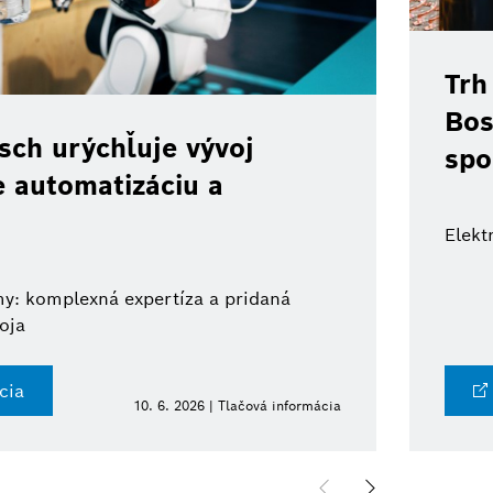
Trh
Bos
ch urýchľuje vývoj
spo
e automatizáciu a
Elekt
y: komplexná expertíza a pridaná
oja
cia
10. 6. 2026 | Tlačová informácia