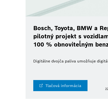
Bosch, Toyota, BMW a Re
pilotný projekt s vozidl
100 % obnoviteľným ben
Digitálne dvojča paliva umožňuje digi
Tlačová informácia
22