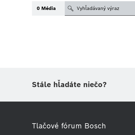
search
0
Média
Téma
(1)
Oblasť
(1)
Obdobie
Druh tlačovej informácie
(1)
Stále hľadáte niečo?
Tlačové fórum Bosch