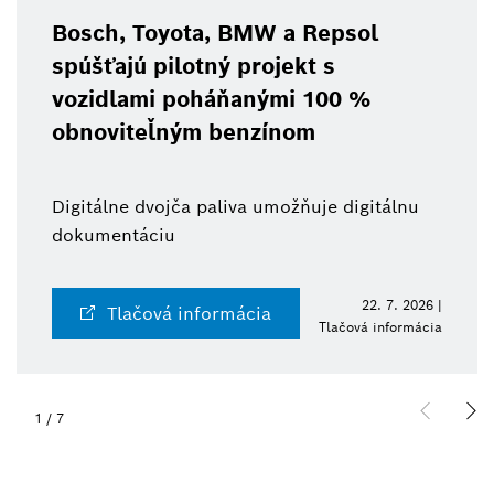
Bosch, Toyota, BMW a Repsol
spúšťajú pilotný projekt s
vozidlami poháňanými 100 %
obnoviteľným benzínom
Digitálne dvojča paliva umožňuje digitálnu
dokumentáciu
22. 7. 2026 |
Tlačová informácia
Tlačová informácia
1
/
7