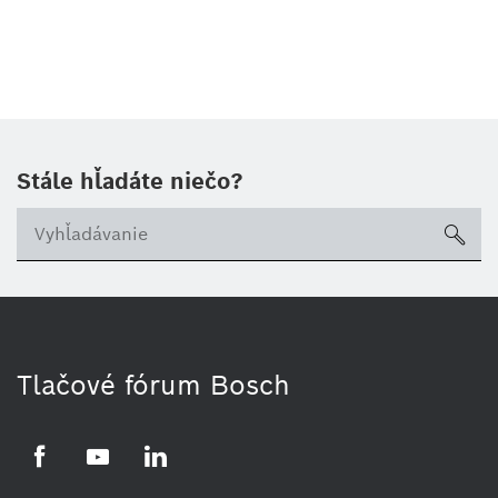
Stále hľadáte niečo?
sea
Tlačové fórum Bosch
Facebook
YouTube
LinkedIn