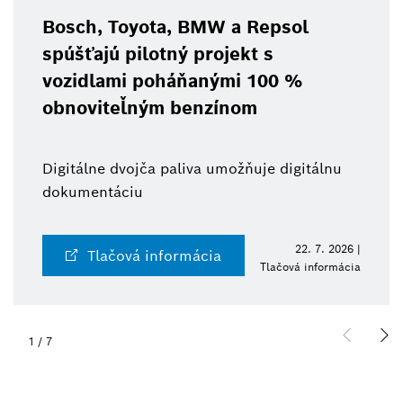
Bosch, Toyota, BMW a Repsol
spúšťajú pilotný projekt s
vozidlami poháňanými 100 %
obnoviteľným benzínom
Digitálne dvojča paliva umožňuje digitálnu
dokumentáciu
22. 7. 2026 |
Tlačová informácia
Tlačová informácia
1
/
7