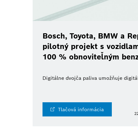
Bosch, Toyota, BMW a Re
pilotný projekt s vozidl
100 % obnoviteľným ben
Digitálne dvojča paliva umožňuje digi
Tlačová informácia
22