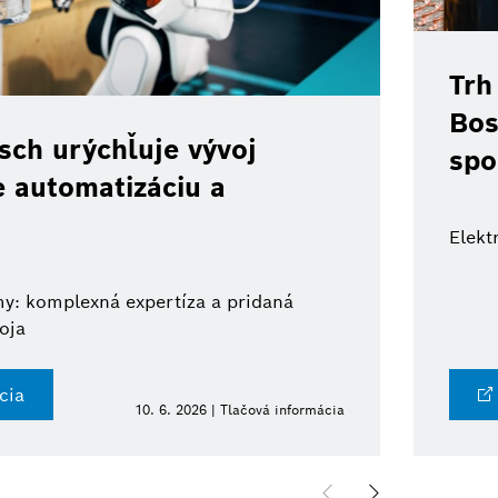
Trh
Bos
ch urýchľuje vývoj
spo
e automatizáciu a
Elekt
y: komplexná expertíza a pridaná
oja
cia
10. 6. 2026 | Tlačová informácia