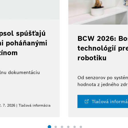
psol spúšťajú
BCW 2026: Bos
ami poháňanými
technológií pr
zínom
robotiku
tálnu dokumentáciu
Od senzorov po systém
hodnota z jedného zdr
Tlačová informá
. 7. 2026 | Tlačová informácia