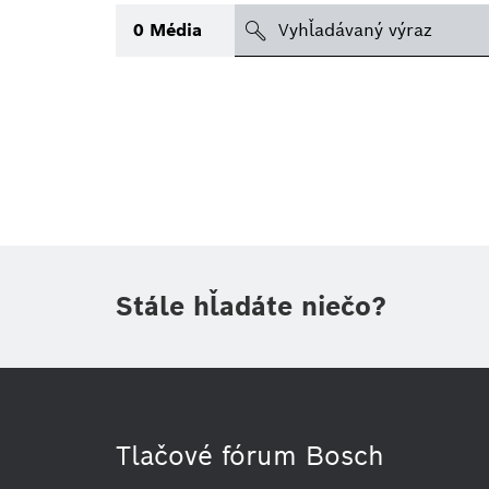
search
0
Média
Téma
(1)
Oblasť
(1)
Obdobie
Stále hľadáte niečo?
Druh tlačovej informácie
(1)
Tlačové fórum Bosch