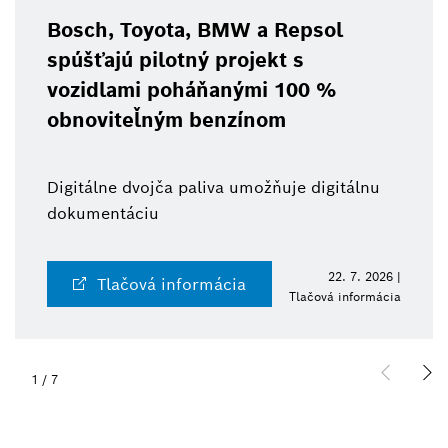
Bosch, Toyota, BMW a Repsol
spúšťajú pilotný projekt s
vozidlami poháňanými 100 %
obnoviteľným benzínom
Digitálne dvojča paliva umožňuje digitálnu
dokumentáciu
22. 7. 2026 |
Tlačová informácia
Tlačová informácia
1
/
7