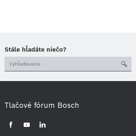
Stále hľadáte niečo?
sea
Tlačové fórum Bosch
Facebook
YouTube
LinkedIn