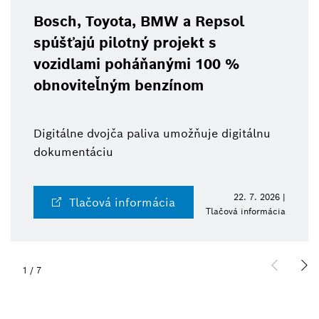
Bosch, Toyota, BMW a Repsol
spúšťajú pilotný projekt s
vozidlami poháňanými 100 %
obnoviteľným benzínom
Digitálne dvojča paliva umožňuje digitálnu
dokumentáciu
22. 7. 2026 |
Tlačová informácia
Tlačová informácia
1
/
7