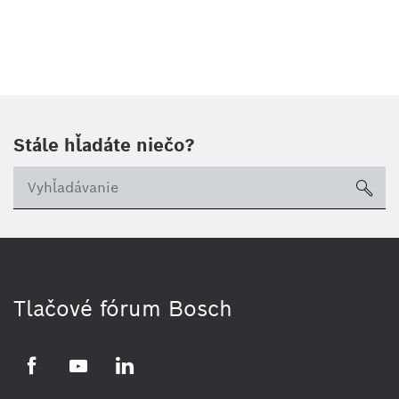
Stále hľadáte niečo?
sea
Tlačové fórum Bosch
Facebook
YouTube
LinkedIn