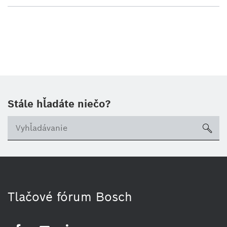
Stále hľadáte niečo?
sea
Tlačové fórum Bosch