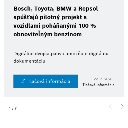
Bosch, Toyota, BMW a Repsol
spúšťajú pilotný projekt s
vozidlami poháňanými 100 %
obnoviteľným benzínom
Digitálne dvojča paliva umožňuje digitálnu
dokumentáciu
22. 7. 2026 |
Tlačová informácia
Tlačová informácia
1
/
7