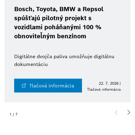
Bosch, Toyota, BMW a Repsol
spúšťajú pilotný projekt s
vozidlami poháňanými 100 %
obnoviteľným benzínom
Digitálne dvojča paliva umožňuje digitálnu
dokumentáciu
22. 7. 2026 |
Tlačová informácia
Tlačová informácia
1
/
7