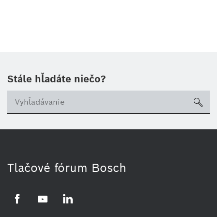
Stále hľadáte niečo?
sea
Tlačové fórum Bosch
Facebook
YouTube
LinkedIn