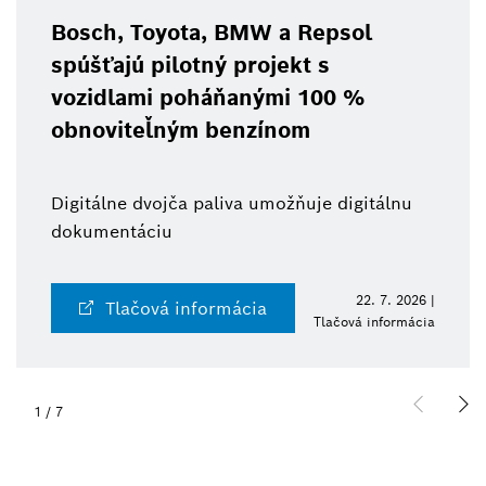
Bosch, Toyota, BMW a Repsol
spúšťajú pilotný projekt s
vozidlami poháňanými 100 %
obnoviteľným benzínom
Digitálne dvojča paliva umožňuje digitálnu
dokumentáciu
22. 7. 2026 |
Tlačová informácia
Tlačová informácia
1
/
7