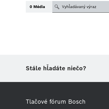
search
0
Média
Téma
(1)
Oblasť
(1)
(1)
Obdobie
Stále hľadáte niečo?
Druh tlačovej informácie
Tlačové fórum Bosch