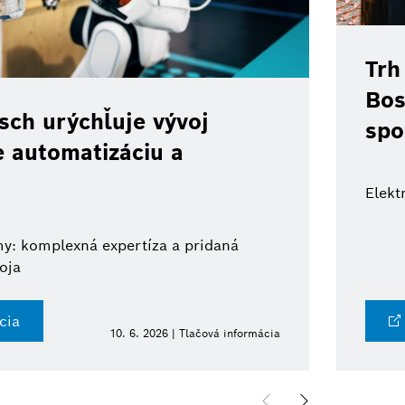
Trh
Bos
ch urýchľuje vývoj
spo
e automatizáciu a
Elekt
y: komplexná expertíza a pridaná
oja
cia
10. 6. 2026 | Tlačová informácia