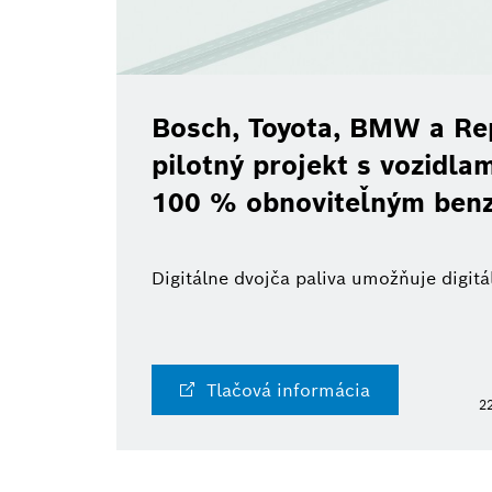
Bosch, Toyota, BMW a Re
pilotný projekt s vozidl
100 % obnoviteľným ben
Digitálne dvojča paliva umožňuje digi
Tlačová informácia
22