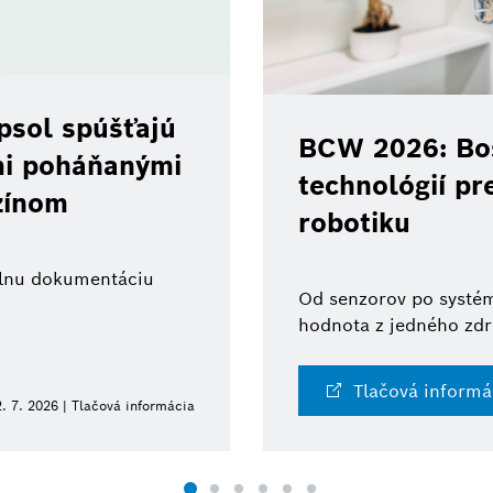
psol spúšťajú
BCW 2026: Bos
ami poháňanými
technológií pr
zínom
robotiku
tálnu dokumentáciu
Od senzorov po systém
hodnota z jedného zdr
Tlačová informá
. 7. 2026 | Tlačová informácia