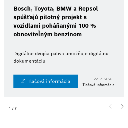
Bosch, Toyota, BMW a Repsol
spúšťajú pilotný projekt s
vozidlami poháňanými 100 %
obnoviteľným benzínom
Digitálne dvojča paliva umožňuje digitálnu
dokumentáciu
22. 7. 2026 |
Tlačová informácia
Tlačová informácia
1
/
7