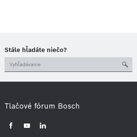
Stále hľadáte niečo?
sea
Tlačové fórum Bosch
Facebook
YouTube
LinkedIn