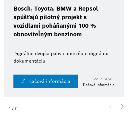
Bosch, Toyota, BMW a Repsol
spúšťajú pilotný projekt s
vozidlami poháňanými 100 %
obnoviteľným benzínom
Digitálne dvojča paliva umožňuje digitálnu
dokumentáciu
22. 7. 2026 |
Tlačová informácia
Tlačová informácia
1
/
7