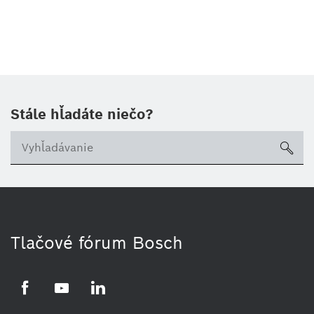
Stále hľadáte niečo?
sea
Tlačové fórum Bosch
Facebook
YouTube
LinkedIn