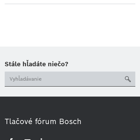
Stále hľadáte niečo?
sea
Tlačové fórum Bosch