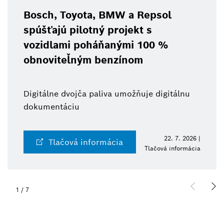
Bosch, Toyota, BMW a Repsol
spúšťajú pilotný projekt s
vozidlami poháňanými 100 %
obnoviteľným benzínom
Digitálne dvojča paliva umožňuje digitálnu
dokumentáciu
22. 7. 2026 |
Tlačová informácia
Tlačová informácia
1
/
7