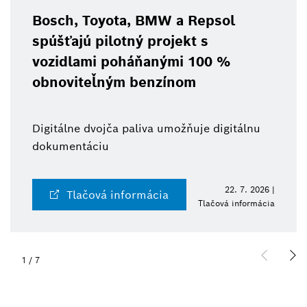
Bosch, Toyota, BMW a Repsol
spúšťajú pilotný projekt s
vozidlami poháňanými 100 %
obnoviteľným benzínom
Digitálne dvojča paliva umožňuje digitálnu
dokumentáciu
22. 7. 2026 |
Tlačová informácia
Tlačová informácia
1
/
7