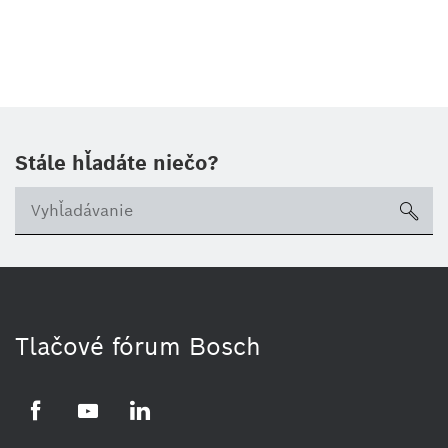
Stále hľadáte niečo?
sea
Tlačové fórum Bosch
Facebook
YouTube
LinkedIn