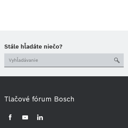
Stále hľadáte niečo?
sea
Tlačové fórum Bosch
Facebook
YouTube
LinkedIn