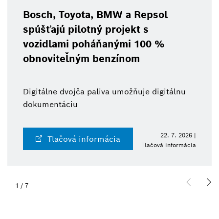
Bosch, Toyota, BMW a Repsol
spúšťajú pilotný projekt s
vozidlami poháňanými 100 %
obnoviteľným benzínom
Digitálne dvojča paliva umožňuje digitálnu
dokumentáciu
22. 7. 2026 |
Tlačová informácia
Tlačová informácia
1
/
7