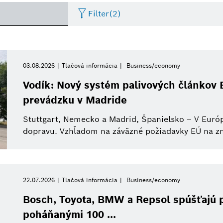
Filter
(2)
Elektrické náradie
de_dust2
Video
Bosch Group
Obdobie
Internet vecí
Obrázok
Mobili
03.08.2026
Tlačová informácia
Business/economy
Prosím vyberte
Vodík: Nový systém palivových článkov 
Artificial Intelligence
Referát
Bosch eBike Systems
Powertrain systems
Tisková akce
Ventu
prevádzku v Madride
Prosím vyberte
Od
Stuttgart, Nemecko a Madrid, Španielsko – V Európ
Business/economy
Press Kit
Sensortec
Working at Bosch
Tlačová infor
Autom
Tento týždeň
dopravu. Vzhľadom na záväzné požiadavky EÚ na zní
Minulý týždeň
Výskum
Bosch Slovensko
Biznis a ekonomika
Tento mesiac
22.07.2026
Tlačová informácia
Business/economy
Udržateľnosť
Inteligentná domácno
Tento štvrťrok
Bosch, Toyota, BMW a Repsol spúšťajú pi
Automatizovaná mobilita
Priemysel 4.0
poháňanými 100 ...
Tento rok