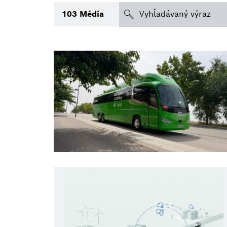
search
103
Média
Téma
Oblasť
Obdobie
Druh tlačovej informácie
(2)