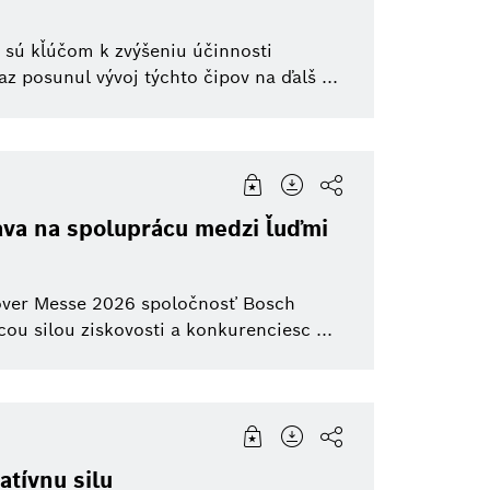
 sú kľúčom k zvýšeniu účinnosti
z posunul vývoj týchto čipov na ďalš ...
va na spoluprácu medzi ľuďmi
over Messe 2026 spoločnosť Bosch
cou silou ziskovosti a konkurenciesc ...
atívnu silu