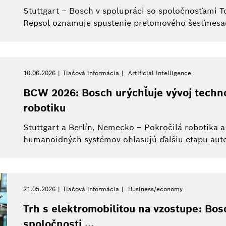
Stuttgart – Bosch v spolupráci so spoločnosťami
Repsol oznamuje spustenie prelomového šesťmesačn
Zavrieť filtre
10.06.2026
Tlačová informácia
Artificial Intelligence
Vymazať všetky filtre
BCW 2026: Bosch urýchľuje vývoj techno
robotiku
Stuttgart a Berlín, Nemecko – Pokročilá robotika 
humanoidných systémov ohlasujú ďalšiu etapu autom
21.05.2026
Tlačová informácia
Business/economy
Trh s elektromobilitou na vzostupe: Bo
spoločnosti ...