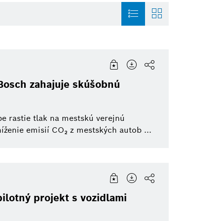
ty Solutions
Infografika
Commercial vehicles
Building Technologies
Bosch zahajuje skúšobnú
re Capital
Pozvánka
Jednostopové vozidlá
eBike Systems
Do
e rastie tlak na mestskú verejnú
mácia
otive Aftermarket
Elektrifikovaná mobilita
Elektrické náradie
ženie emisií CO₂ z mestských autob ...
Pohonné systémy
sť
Prepojená mobilita
lotný projekt s vozidlami
eBike