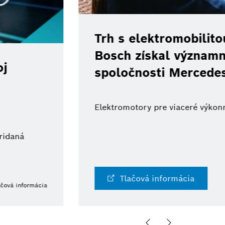
obilitou na vzostupe:
významnú zákazku od
ercedes-Benz
ceré výkonnostné triedy
cia
21. 5. 2026 | Tlačová informácia