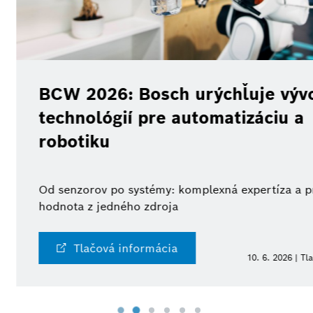
Trh s elektrom
Bosch získal 
je vývoj
spoločnosti M
áciu a
Elektromotory pre via
ertíza a pridaná
Tlačová informá
. 6. 2026 | Tlačová informácia