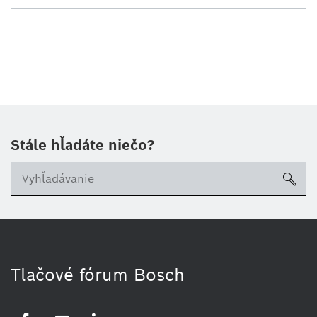
Stále hľadáte niečo?
sea
Tlačové fórum Bosch