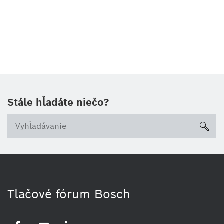
Stále hľadáte niečo?
sea
Tlačové fórum Bosch