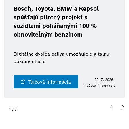
Bosch, Toyota, BMW a Repsol
spúšťajú pilotný projekt s
vozidlami poháňanými 100 %
obnoviteľným benzínom
Digitálne dvojča paliva umožňuje digitálnu
dokumentáciu
22. 7. 2026 |
Tlačová informácia
Tlačová informácia
1
/
7