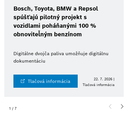
Bosch, Toyota, BMW a Repsol
spúšťajú pilotný projekt s
vozidlami poháňanými 100 %
obnoviteľným benzínom
Digitálne dvojča paliva umožňuje digitálnu
dokumentáciu
22. 7. 2026 |
Tlačová informácia
Tlačová informácia
1
/
7