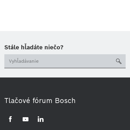
Stále hľadáte niečo?
sea
Tlačové fórum Bosch
Facebook
YouTube
LinkedIn