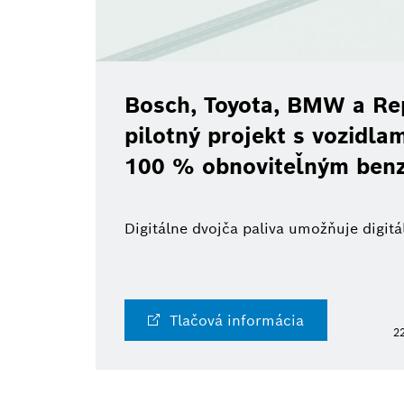
Bosch, Toyota, BMW a Re
pilotný projekt s vozidl
100 % obnoviteľným ben
Digitálne dvojča paliva umožňuje digi
Tlačová informácia
22