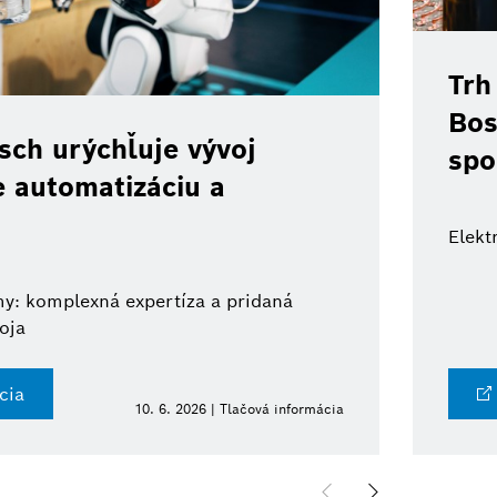
Trh
Bos
ch urýchľuje vývoj
spo
e automatizáciu a
Elekt
y: komplexná expertíza a pridaná
oja
cia
10. 6. 2026 | Tlačová informácia