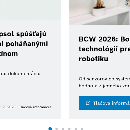
psol spúšťajú
BCW 2026: Bos
ami poháňanými
technológií pr
zínom
robotiku
tálnu dokumentáciu
Od senzorov po systém
hodnota z jedného zdr
Tlačová informá
. 7. 2026 | Tlačová informácia