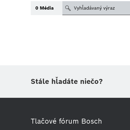
search
0
Média
Téma
(1)
Oblasť
Obdobie
Druh tlačovej informácie
(1)
Stále hľadáte niečo?
Tlačové fórum Bosch