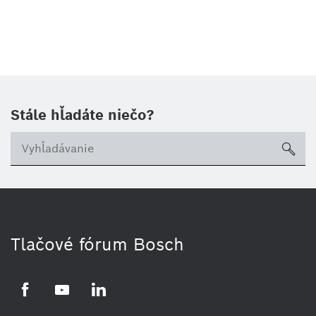
Stále hľadáte niečo?
sea
Tlačové fórum Bosch
Facebook
YouTube
LinkedIn