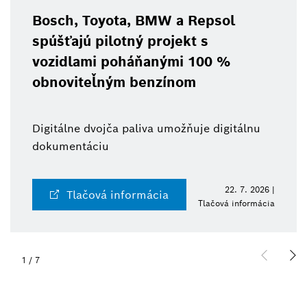
Bosch, Toyota, BMW a Repsol
spúšťajú pilotný projekt s
vozidlami poháňanými 100 %
obnoviteľným benzínom
Digitálne dvojča paliva umožňuje digitálnu
dokumentáciu
22. 7. 2026 |
Tlačová informácia
Tlačová informácia
1
/
7