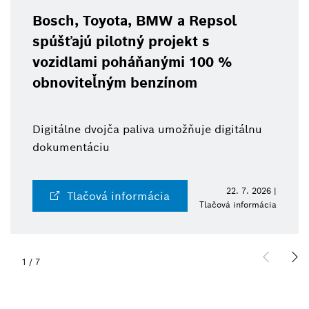
Bosch, Toyota, BMW a Repsol
spúšťajú pilotný projekt s
vozidlami poháňanými 100 %
obnoviteľným benzínom
Digitálne dvojča paliva umožňuje digitálnu
dokumentáciu
22. 7. 2026 |
Tlačová informácia
Tlačová informácia
1
/
7