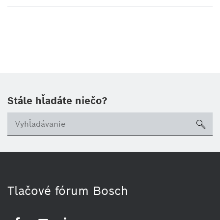
Stále hľadáte niečo?
sea
Tlačové fórum Bosch