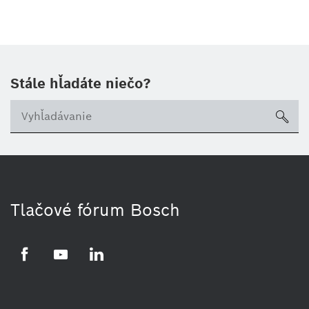
Stále hľadáte niečo?
sea
Tlačové fórum Bosch
Facebook
YouTube
LinkedIn