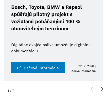
Bosch, Toyota, BMW a Repsol
spúšťajú pilotný projekt s
vozidlami poháňanými 100 %
obnoviteľným benzínom
Digitálne dvojča paliva umožňuje digitálnu
dokumentáciu
22. 7. 2026 |
Tlačová informácia
Tlačová informácia
1
/
7