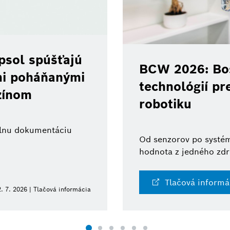
psol spúšťajú
BCW 2026: Bos
ami poháňanými
technológií pr
zínom
robotiku
tálnu dokumentáciu
Od senzorov po systém
hodnota z jedného zdr
Tlačová informá
. 7. 2026 | Tlačová informácia