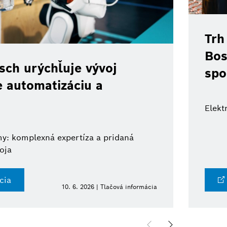
Trh
Bos
ch urýchľuje vývoj
spo
e automatizáciu a
Elekt
y: komplexná expertíza a pridaná
oja
cia
10. 6. 2026 | Tlačová informácia