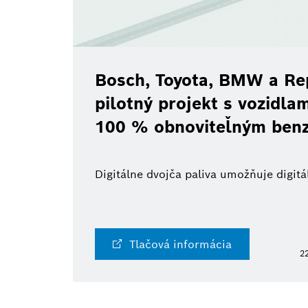
Bosch, Toyota, BMW a Re
pilotný projekt s vozidl
100 % obnoviteľným ben
Digitálne dvojča paliva umožňuje digi
Tlačová informácia
22