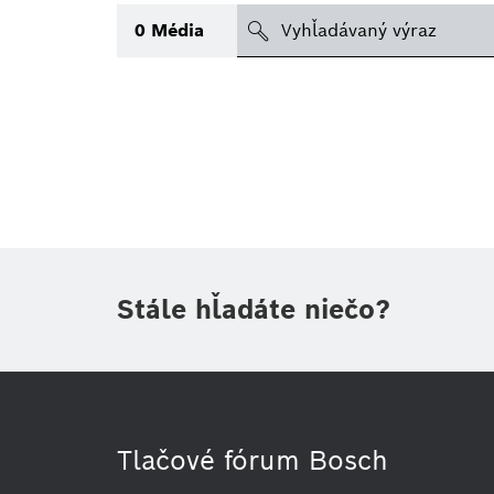
search
0
Média
Téma
(1)
Oblasť
(1)
Obdobie
Druh tlačovej informácie
(1)
Stále hľadáte niečo?
Tlačové fórum Bosch