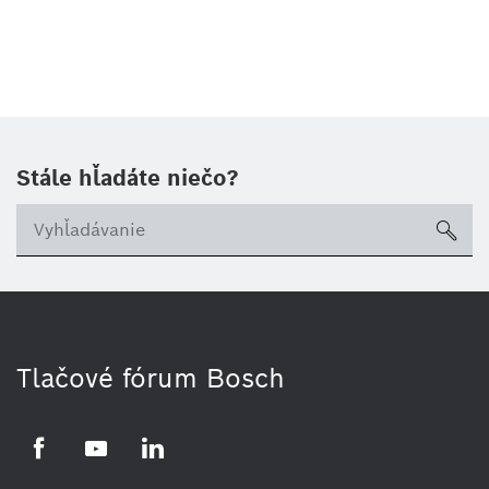
Stále hľadáte niečo?
sea
Tlačové fórum Bosch
Facebook
YouTube
LinkedIn