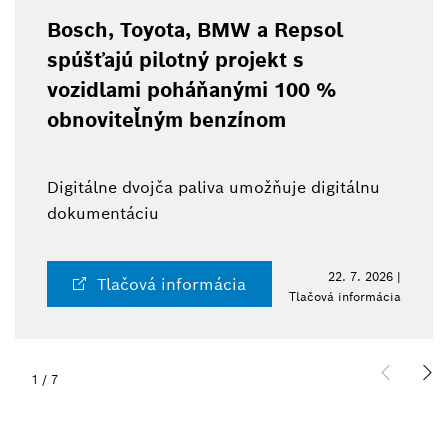
Bosch, Toyota, BMW a Repsol
spúšťajú pilotný projekt s
vozidlami poháňanými 100 %
obnoviteľným benzínom
Digitálne dvojča paliva umožňuje digitálnu
dokumentáciu
22. 7. 2026 |
Tlačová informácia
Tlačová informácia
1
/
7