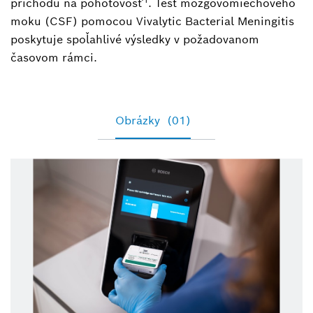
príchodu na pohotovosť
. Test mozgovomiechového
moku (CSF) pomocou Vivalytic Bacterial Meningitis
poskytuje spoľahlivé výsledky v požadovanom
časovom rámci.
Obrázky
(01)