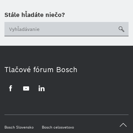
Stále hľadáte niečo?
sea
Tlačové fórum Bosch
Facebook
YouTube
LinkedIn
Bosch Slovensko
Bosch celosvetovo