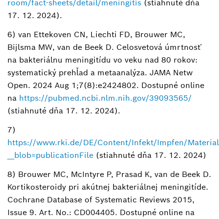
room/fact-sheets/detail/meningitis
(stiahnuté dňa
17. 12. 2024).
6) van Ettekoven CN, Liechti FD, Brouwer MC,
Bijlsma MW, van de Beek D. Celosvetová úmrtnosť
na bakteriálnu meningitídu vo veku nad 80 rokov:
systematický prehľad a metaanalýza. JAMA Netw
Open. 2024 Aug 1;7(8):e2424802. Dostupné online
na
https://pubmed.ncbi.nlm.nih.gov/39093565/
(stiahnuté dňa 17. 12. 2024).
7)
https://www.rki.de/DE/Content/Infekt/Impfen/Materia
__blob=publicationFile
(stiahnuté dňa 17. 12. 2024)
8) Brouwer MC, McIntyre P, Prasad K, van de Beek D.
Kortikosteroidy pri akútnej bakteriálnej meningitíde.
Cochrane Database of Systematic Reviews 2015,
Issue 9. Art. No.: CD004405. Dostupné online na