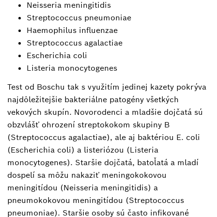
Neisseria meningitidis
Streptococcus pneumoniae
Haemophilus influenzae
Streptococcus agalactiae
Escherichia coli
Listeria monocytogenes
Test od Boschu tak s využitím jedinej kazety pokrýva
najdôležitejšie bakteriálne patogény všetkých
vekových skupín. Novorodenci a mladšie dojčatá sú
obzvlášť ohrození streptokokom skupiny B
(Streptococcus agalactiae), ale aj baktériou E. coli
(Escherichia coli) a listeriózou (Listeria
monocytogenes). Staršie dojčatá, batoľatá a mladí
dospelí sa môžu nakaziť meningokokovou
meningitídou (Neisseria meningitidis) a
pneumokokovou meningitídou (Streptococcus
pneumoniae). Staršie osoby sú často infikované