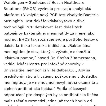
Waiblingen – Spoločnosť Bosch Healthcare
Pavel Roman
Solutions (BHCS) vyvinula pre svoju analytickú
Vedúci oddelenia korporátnej komunikácie
platformu Vivalytic nový PCR test Vivalytic Bacterial
+420 261 300 595
Meningitis. Test dokáže vďaka vysoko citlivej
technológii PCR detekovať šesť dôležitých
Pavel.Roman@cz.bosch.com
patogénov bakteriálnej meningitídy za menej ako
hodinu. BHCS tak rozširuje svoje portfólio testov o
ďalšiu kritickú lekársku indikáciu. „Bakteriálna
meningitída je stav, ktorý si vyžaduje okamžitú
lekársku pomoc,“ hovorí Dr. Stefan Zimmermann,
vedúci lekár Centra pre infekčné choroby v
Univerzitnej nemocnici v Heidelbergu. „ Aby sa
predišlo úmrtiu a trvalému poškodeniu v dôsledku
meningitídy, je v nemocnici nevyhnutná okamžitá a
cielená antibiotická liečba.“ Podľa súčasných
odporúčaní pre dospelých by sa antibiotická liečba
mala začať v rozmedzí jednej až troch hodín od
1