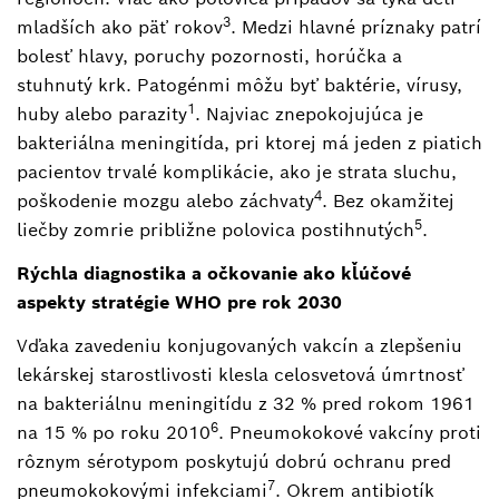
3
mladších ako päť rokov
. Medzi hlavné príznaky patrí
bolesť hlavy, poruchy pozornosti, horúčka a
stuhnutý krk. Patogénmi môžu byť baktérie, vírusy,
1
huby alebo parazity
. Najviac znepokojujúca je
bakteriálna meningitída, pri ktorej má jeden z piatich
pacientov trvalé komplikácie, ako je strata sluchu,
4
poškodenie mozgu alebo záchvaty
. Bez okamžitej
5
liečby zomrie približne polovica postihnutých
.
Rýchla diagnostika a očkovanie ako kľúčové
aspekty stratégie WHO pre rok 2030
Vďaka zavedeniu konjugovaných vakcín a zlepšeniu
lekárskej starostlivosti klesla celosvetová úmrtnosť
na bakteriálnu meningitídu z 32 % pred rokom 1961
6
na 15 % po roku 2010
. Pneumokokové vakcíny proti
rôznym sérotypom poskytujú dobrú ochranu pred
7
pneumokokovými infekciami
. Okrem antibiotík