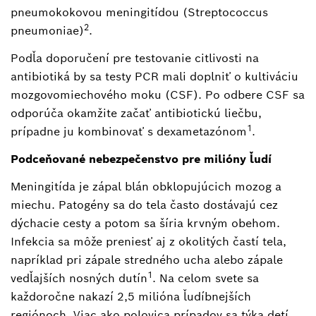
pneumokokovou meningitídou (Streptococcus
2
pneumoniae)
.
Podľa doporučení pre testovanie citlivosti na
antibiotiká by sa testy PCR mali doplniť o kultiváciu
mozgovomiechového moku (CSF). Po odbere CSF sa
odporúča okamžite začať antibiotickú liečbu,
1
prípadne ju kombinovať s dexametazónom
.
Podceňované nebezpečenstvo pre milióny ľudí
Meningitída je zápal blán obklopujúcich mozog a
miechu. Patogény sa do tela často dostávajú cez
dýchacie cesty a potom sa šíria krvným obehom.
Infekcia sa môže preniesť aj z okolitých častí tela,
napríklad pri zápale stredného ucha alebo zápale
1
vedľajších nosných dutín
. Na celom svete sa
každoročne nakazí 2,5 milióna ľudíbnejších
regiónoch. Viac ako polovica prípadov sa týka detí