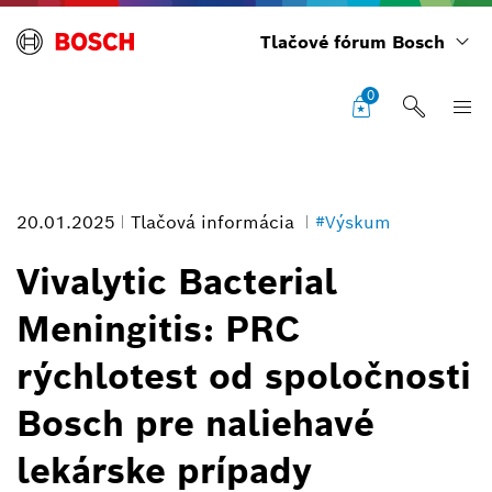
Tlačové fórum Bosch
0
20.01.2025
Tlačová informácia
#Výskum
Vivalytic Bacterial
Meningitis: PRC
Test Vivalytic PCR dokáže odhaliť bakteriálnu meningitídu za menej
rýchlotest od spoločnosti
ako hodinu.
Informácie o obrázku
Bosch pre naliehavé
1
/
1
lekárske prípady