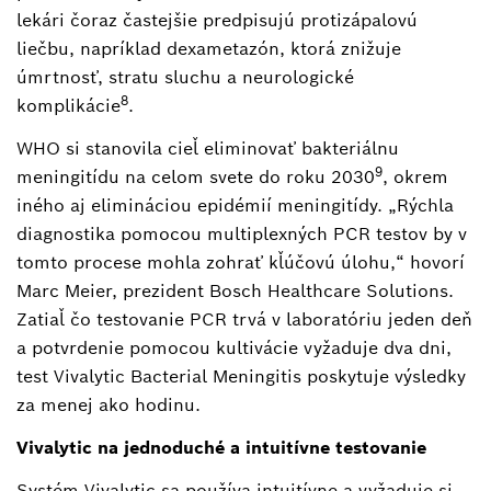
lekári čoraz častejšie predpisujú protizápalovú
liečbu, napríklad dexametazón, ktorá znižuje
úmrtnosť, stratu sluchu a neurologické
8
komplikácie
.
WHO si stanovila cieľ eliminovať bakteriálnu
9
meningitídu na celom svete do roku 2030
, okrem
iného aj elimináciou epidémií meningitídy. „Rýchla
diagnostika pomocou multiplexných PCR testov by v
tomto procese mohla zohrať kľúčovú úlohu,“ hovorí
Marc Meier, prezident Bosch Healthcare Solutions.
Zatiaľ čo testovanie PCR trvá v laboratóriu jeden deň
a potvrdenie pomocou kultivácie vyžaduje dva dni,
test Vivalytic Bacterial Meningitis poskytuje výsledky
za menej ako hodinu.
Vivalytic na jednoduché a intuitívne testovanie
Systém Vivalytic sa používa intuitívne a vyžaduje si