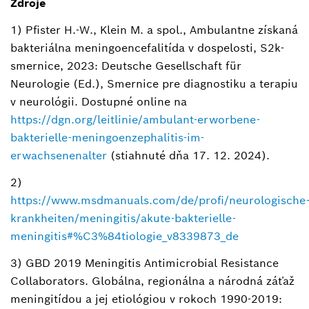
Zdroje
1) Pfister H.-W., Klein M. a spol., Ambulantne získaná
bakteriálna meningoencefalitída v dospelosti, S2k-
smernice, 2023: Deutsche Gesellschaft für
Neurologie (Ed.), Smernice pre diagnostiku a terapiu
v neurológii. Dostupné online na
https://dgn.org/leitlinie/ambulant-erworbene-
bakterielle-meningoenzephalitis-im-
erwachsenenalter
(stiahnuté dňa 17. 12. 2024).
2)
https://www.msdmanuals.com/de/profi/neurologische
krankheiten/meningitis/akute-bakterielle-
meningitis#%C3%84tiologie_v8339873_de
3) GBD 2019 Meningitis Antimicrobial Resistance
Collaborators. Globálna, regionálna a národná záťaž
meningitídou a jej etiológiou v rokoch 1990-2019: