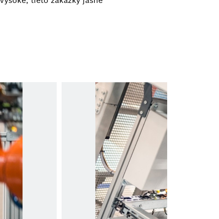
vysoké, tieto zákazky jasne