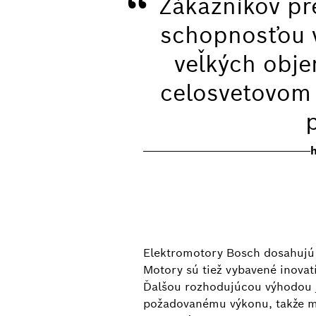
“
Zákazníkov p
schopnosťou v
veľkých obje
celosvetovom 
Elektromotory Bosch dosahujú ú
Motory sú tiež vybavené inovat
Ďalšou rozhodujúcou výhodou je
požadovanému výkonu, takže mo