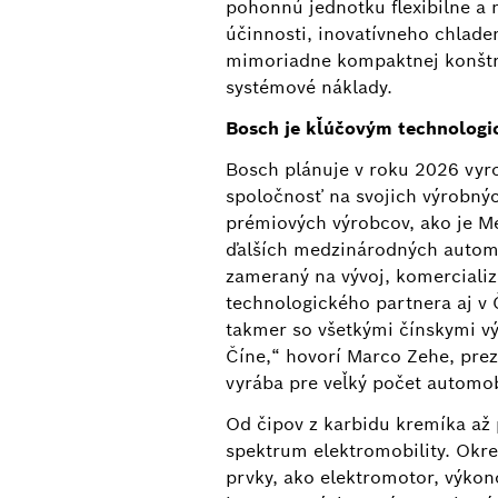
pohonnú jednotku flexibilne a 
účinnosti, inovatívneho chladen
mimoriadne kompaktnej konštru
systémové náklady.
Výrobný proces
Bosch je kľúčovým technolog
Bosch plánuje v roku 2026 vyr
Pri elektromotore Bosch vedie kombinácia
spoločnosť na svojich výrobný
architektúry platformy k mimoriadne kom
prémiových výrobcov, ako je M
systémové náklady.
ďalších medzinárodných automo
zameraný na vývoj, komercializ
technologického partnera aj v 
takmer so všetkými čínskymi 
Číne,“ hovorí Marco Zehe, prez
vyrába pre veľký počet automob
Od čipov z karbidu kremíka až
spektrum elektromobility. Okre
prvky, ako elektromotor, výko