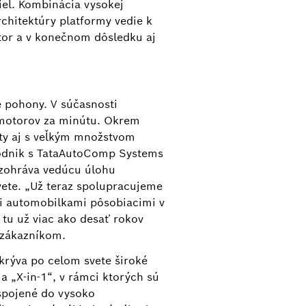
iel. Kombinácia vysokej
rchitektúry platformy vedie k
tor a v konečnom dôsledku aj
 pohony. V súčasnosti
ej technológie vinutia a škálovateľnej
omotorov za minútu. Okrem
é nároky a v konečnom dôsledku aj
ity aj s veľkým množstvom
podnik s TataAutoComp Systems
 zohráva vedúcu úlohu
vete. „Už teraz spolupracujeme
i automobilkami pôsobiacimi v
 tu už viac ako desať rokov
 zákazníkom.
krýva po celom svete široké
a „X-in-1“, v rámci ktorých sú
spojené do vysoko