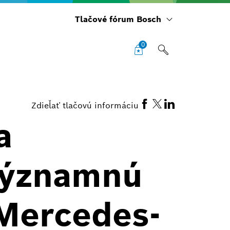
Tlačové fórum Bosch
0
Zdieľať tlačovú informáciu
a
 významnú
 Mercedes-