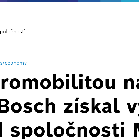
poločnosť
ss/economy
tromobilitou n
 Bosch získal
d spoločnosti