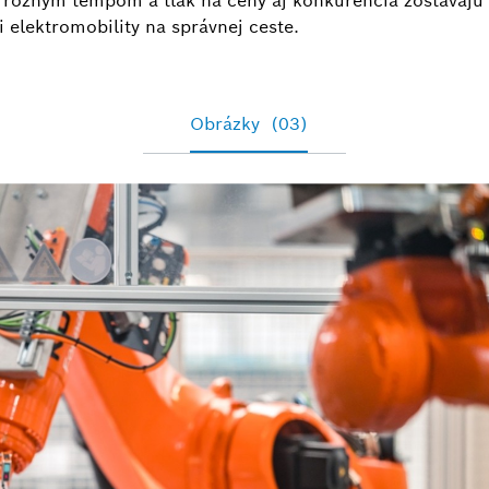
ú rôznym tempom a tlak na ceny aj konkurencia zostávajú 
i elektromobility na správnej ceste.
Obrázky
(03)