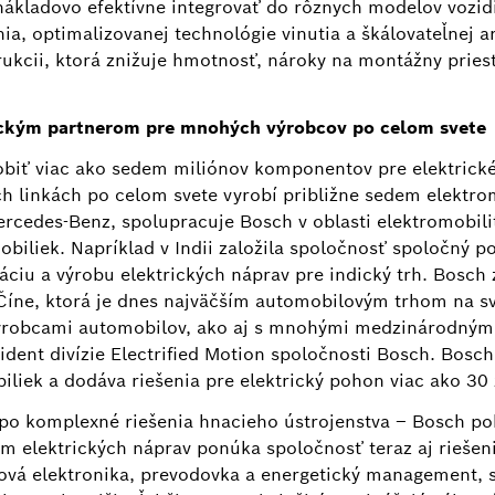
nákladovo efektívne integrovať do rôznych modelov vozid
ia, optimalizovanej technológie vinutia a škálovateľnej a
kcii, ktorá znižuje hmotnosť, nároky na montážny pries
Informácie o obrázku
1
/
3
ickým partnerom pre mnohých výrobcov po celom svete
obiť viac ako sedem miliónov komponentov pre elektrické
 vysokej účinnosti, inovatívneho chladenia, optimalizovan
ch linkách po celom svete vyrobí približne sedem elektr
paktnej konštrukcii, ktorá znižuje hmotnosť, priestorov
ercedes-Benz, spolupracuje Bosch v oblasti elektromobil
biliek. Napríklad v Indii založila spoločnosť spoločný 
áciu a výrobu elektrických náprav pre indický trh. Bosch
Číne, ktorá je dnes najväčším automobilovým trhom na s
výrobcami automobilov, ako aj s mnohými medzinárodným
ident divízie Electrified Motion spoločnosti Bosch. Bosch
iliek a dodáva riešenia pre elektrický pohon viac ako 30
 po komplexné riešenia hnacieho ústrojenstva – Bosch po
m elektrických náprav ponúka spoločnosť teraz aj riešeni
nová elektronika, prevodovka a energetický management, 