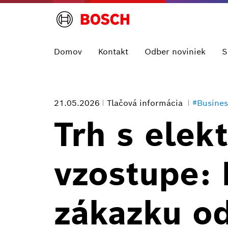
Domov
Kontakt
Odber noviniek
S
21.05.2026
Tlačová informácia
#Busine
Trh s elek
vzostupe:
zákazku o