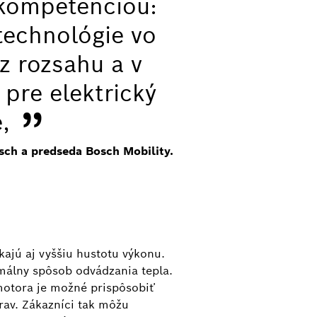
kompetenciou:
technológie vo
z rozsahu a v
pre elektrický
”
,
sch a predseda Bosch Mobility.
ajú aj vyššiu hustotu výkonu.
málny spôsob odvádzania tepla.
motora je možné prispôsobiť
rav. Zákazníci tak môžu