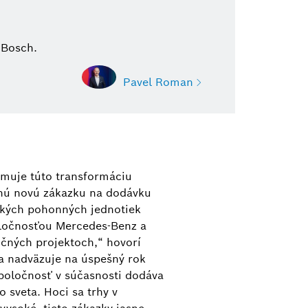
 Bosch.
Pavel Roman
Pavel Roman
Vedúci oddelenia korporátnej
ormuje túto transformáciu
komunikácie
mnú novú zákazku na dodávku
ckých pohonných jednotiek
+420 261 300 595
oločnosťou Mercedes-Benz a
Pavel.Roman@cz.bosch.com
čných projektoch,“ hovorí
a nadväzuje na úspešný rok
Spoločnosť v súčasnosti dodáva
 sveta. Hoci sa trhy v