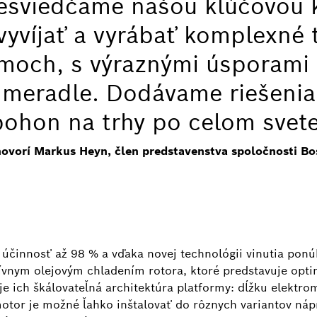
resviedčame našou kľúčovou 
yvíjať a vyrábať komplexné 
moch, s výraznými úsporami 
meradle. Dodávame riešenia 
pohon na trhy po celom svete
hovorí Markus Heyn, člen predstavenstva spoločnosti Bo
činnosť až 98 % a vďaka novej technológii vinutia ponúk
ívnym olejovým chladením rotora, ktoré predstavuje opti
 ich škálovateľná architektúra platformy: dĺžku elektro
tor je možné ľahko inštalovať do rôznych variantov náp