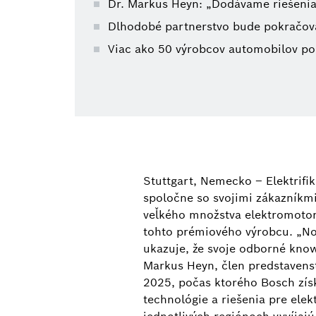
Dr. Markus Heyn: „Dodávame riešenia
Dlhodobé partnerstvo bude pokračova
Viac ako 50 výrobcov automobilov po 
Stuttgart, Nemecko – Elektrifik
spoločne so svojimi zákazníkm
veľkého množstva elektromotor
tohto prémiového výrobcu. „No
ukazuje, že svoje odborné kno
Markus Heyn, člen predstavens
2025, počas ktorého Bosch získ
technológie a riešenia pre ele