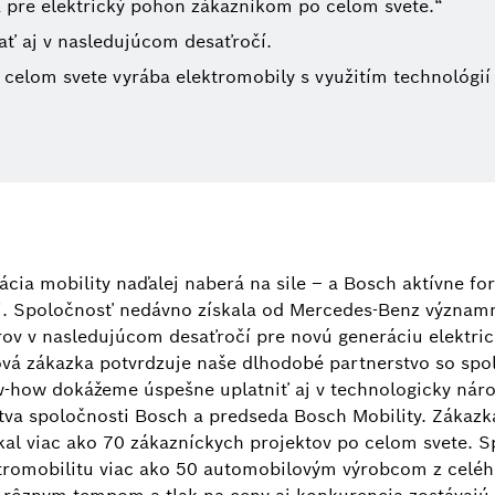
 pre elektrický pohon zákazníkom po celom svete.“
ť aj v nasledujúcom desaťročí.
celom svete vyrába elektromobily s využitím technológií
ácia mobility naďalej naberá na sile – a Bosch aktívne f
i. Spoločnosť nedávno získala od Mercedes-Benz význa
ov v nasledujúcom desaťročí pre novú generáciu elektri
vá zákazka potvrdzuje naše dlhodobé partnerstvo so sp
w-how dokážeme úspešne uplatniť aj v technologicky náro
tva spoločnosti Bosch a predseda Bosch Mobility. Zákazk
al viac ako 70 zákazníckych projektov po celom svete. 
ktromobilitu viac ako 50 automobilovým výrobcom z celého