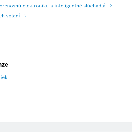
prenosnú elektroniku a inteligentné slúchadlá
ch volaní
aze
niek