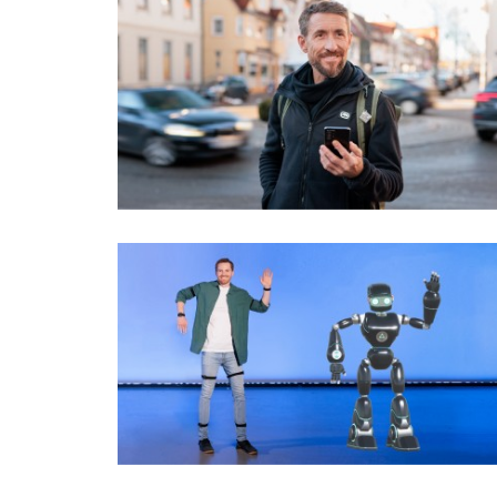
Téma
Oblasť
(1)
Obdobie
Druh tlačovej informácie