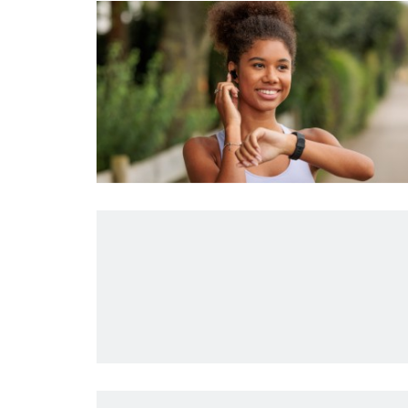
Sensortec
Vymazať všetky filt