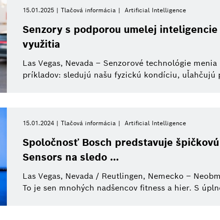
Elektrické náradie
de_dust2
Video
Bosch Group
Obdobie
Internet vecí
Obrázok
Mobili
15.01.2025
Tlačová informácia
Artificial Intelligence
Prosím vyberte
Senzory s podporou umelej inteligencie
Artificial Intelligence
Referát
Bosch eBike Systems
Powertrain systems
Tisková akce
Ventu
využitia
Prosím vyberte
Od
Las Vegas, Nevada – Senzorové technológie menia 
Business/economy
Press Kit
Sensortec
Working at Bosch
Tlačová infor
Autom
Tento týždeň
príkladov: sledujú našu fyzickú kondíciu, uľahčujú 
Minulý týždeň
Výskum
Bosch Slovensko
Biznis a ekonomika
Tento mesiac
15.01.2024
Tlačová informácia
Artificial Intelligence
Udržateľnosť
Inteligentná domácno
Tento štvrťrok
Spoločnosť Bosch predstavuje špičkov
Automatizovaná mobilita
Priemysel 4.0
Sensors na sledo ...
Tento rok
Las Vegas, Nevada / Reutlingen, Nemecko – Neobm
To je sen mnohých nadšencov fitness a hier. S úpl
Zavrieť filtre