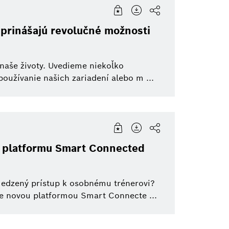
ty Solutions
Infografika
Commercial vehicles
Building Technologies
 prinášajú revolučné možnosti
re Capital
Pozvánka
Jednostopové vozidlá
eBike Systems
Do
naše životy. Uvedieme niekoľko
mácia
otive Aftermarket
Elektrifikovaná mobilita
Elektrické náradie
používanie našich zariadení alebo m ...
Pohonné systémy
sť
Prepojená mobilita
ú platformu Smart Connected
eBike
edzený prístup k osobnému trénerovi?
ne novou platformou Smart Connecte ...