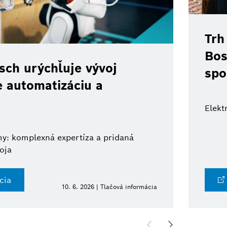
Trh
Bos
ch urýchľuje vývoj
spo
e automatizáciu a
Elekt
y: komplexná expertíza a pridaná
oja
cia
10. 6. 2026 | Tlačová informácia