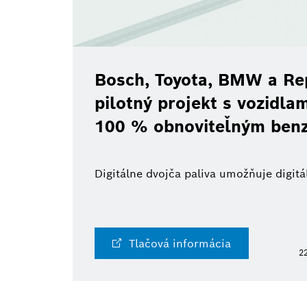
Bosch, Toyota, BMW a Re
pilotný projekt s vozidl
100 % obnoviteľným ben
Digitálne dvojča paliva umožňuje digi
Tlačová informácia
22