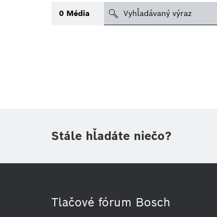
search
0
Média
Téma
(1)
Oblasť
(1)
Obdobie
Druh tlačovej informácie
Stále hľadáte niečo?
Tlačové fórum Bosch