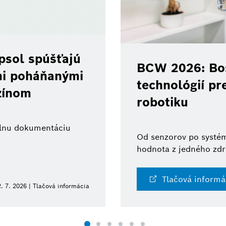
psol spúšťajú
BCW 2026: Bos
ami poháňanými
technológií pr
zínom
robotiku
tálnu dokumentáciu
Od senzorov po systém
hodnota z jedného zdr
Tlačová informá
. 7. 2026 | Tlačová informácia