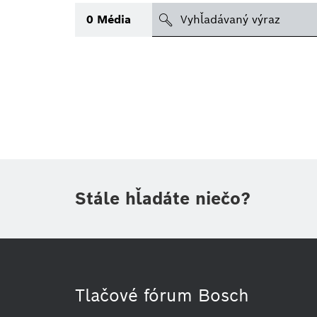
search
0
Média
Téma
(1)
Oblasť
(1)
Obdobie
Druh tlačovej informácie
(1)
Stále hľadáte niečo?
Tlačové fórum Bosch