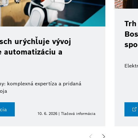
Trh
Bos
ch urýchľuje vývoj
spo
e automatizáciu a
Elekt
y: komplexná expertíza a pridaná
oja
cia
10. 6. 2026 | Tlačová informácia