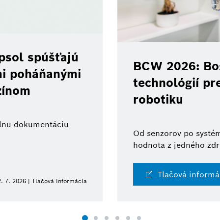
psol spúšťajú
BCW 2026: Bos
ami poháňanými
technológií pr
zínom
robotiku
tálnu dokumentáciu
Od senzorov po systém
hodnota z jedného zdr
Tlačová informá
. 7. 2026 | Tlačová informácia