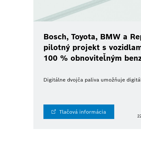
Bosch, Toyota, BMW a Re
pilotný projekt s vozidl
100 % obnoviteľným ben
Digitálne dvojča paliva umožňuje digi
Tlačová informácia
22