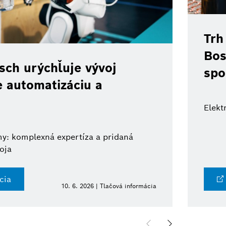
Trh
Bos
ch urýchľuje vývoj
spo
e automatizáciu a
Elekt
y: komplexná expertíza a pridaná
oja
cia
10. 6. 2026 | Tlačová informácia