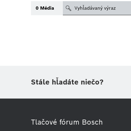
search
0
Média
Téma
(1)
Oblasť
(1)
Obdobie
Druh tlačovej informácie
(1)
Stále hľadáte niečo?
Tlačové fórum Bosch