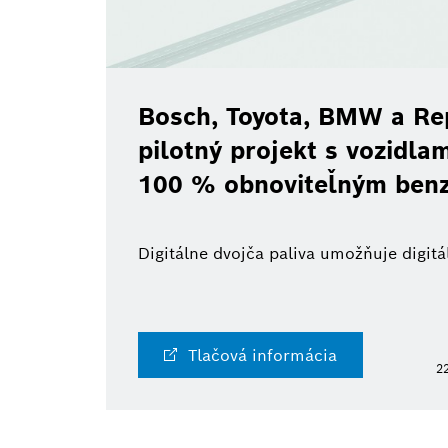
Bosch, Toyota, BMW a Re
pilotný projekt s vozidl
100 % obnoviteľným ben
Digitálne dvojča paliva umožňuje digi
Tlačová informácia
22