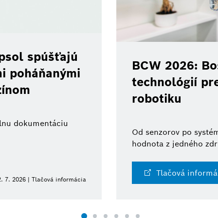
psol spúšťajú
BCW 2026: Bos
ami poháňanými
technológií pr
zínom
robotiku
tálnu dokumentáciu
Od senzorov po systém
hodnota z jedného zdr
Tlačová informá
. 7. 2026 | Tlačová informácia