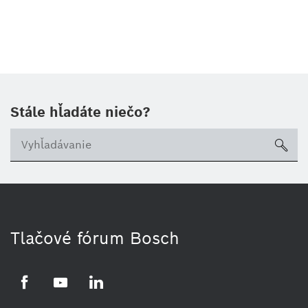
Stále hľadáte niečo?
sea
Tlačové fórum Bosch
Facebook
YouTube
LinkedIn