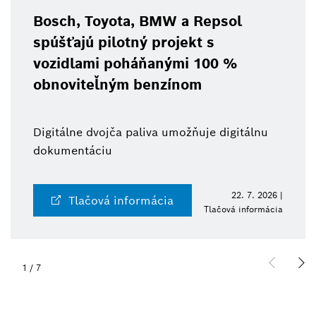
Bosch, Toyota, BMW a Repsol
spúšťajú pilotný projekt s
vozidlami poháňanými 100 %
obnoviteľným benzínom
Digitálne dvojča paliva umožňuje digitálnu
dokumentáciu
22. 7. 2026 |
Tlačová informácia
Tlačová informácia
1
/
7